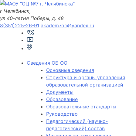
Skip
to
г Челябинск,
content
ул 40-летия Победы, д. 48
8(351)225-26-91
akadem7oc@yandex.ru
Сведения ОБ ОО
Основные сведения
Структура и органы управления
образовательной организацией
Документы
Образование
Образовательные стандарты
Руководство
Педагогический (научно-
педагогический) состав
Материально-техническое