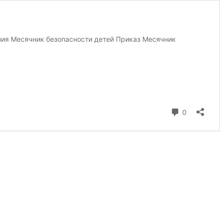
ния Месячник безопасности детей Приказ Месячник
коммента
0