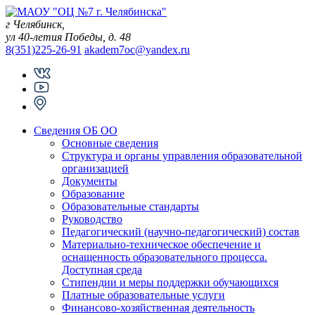
Skip
to
г Челябинск,
content
ул 40-летия Победы, д. 48
8(351)225-26-91
akadem7oc@yandex.ru
Сведения ОБ ОО
Основные сведения
Структура и органы управления образовательной
организацией
Документы
Образование
Образовательные стандарты
Руководство
Педагогический (научно-педагогический) состав
Материально-техническое обеспечение и
оснащенность образовательного процесса.
Доступная среда
Стипендии и меры поддержки обучающихся
Платные образовательные услуги
Финансово-хозяйственная деятельность