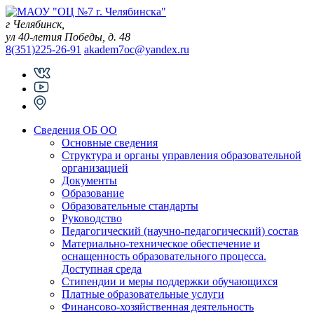
Skip
to
г Челябинск,
content
ул 40-летия Победы, д. 48
8(351)225-26-91
akadem7oc@yandex.ru
Сведения ОБ ОО
Основные сведения
Структура и органы управления образовательной
организацией
Документы
Образование
Образовательные стандарты
Руководство
Педагогический (научно-педагогический) состав
Материально-техническое обеспечение и
оснащенность образовательного процесса.
Доступная среда
Стипендии и меры поддержки обучающихся
Платные образовательные услуги
Финансово-хозяйственная деятельность