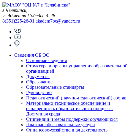
Skip
to
г Челябинск,
content
ул 40-летия Победы, д. 48
8(351)225-26-91
akadem7oc@yandex.ru
Сведения ОБ ОО
Основные сведения
Структура и органы управления образовательной
организацией
Документы
Образование
Образовательные стандарты
Руководство
Педагогический (научно-педагогический) состав
Материально-техническое обеспечение и
оснащенность образовательного процесса.
Доступная среда
Стипендии и меры поддержки обучающихся
Платные образовательные услуги
Финансово-хозяйственная деятельность