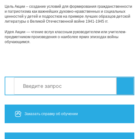
Цель Акции – создание условий для формирования гражданственности
и патриотизма как важнейших духовно-нравственных и социальных
ценностей у детей и подростков на примере лучших образцов детской
литературы о Великой Отечественной войне 1941-1945 гг.
Идея Акции — чтение вслух классным руководителем или учителем-
предметником произведения о наиболее ярких эпизодах войны
обучающимся.
Найти:
СЕРВИСЫ
Заказать справку об обучении