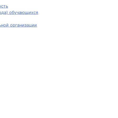
ость
вода) обучающихся
ьной организации