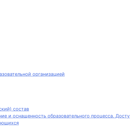
азовательной организацией
ский) состав
ие и оснащенность образовательного процесса. Досту
ающихся