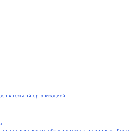
азовательной организацией
в
ие и оснащенность образовательного процесса. Досту