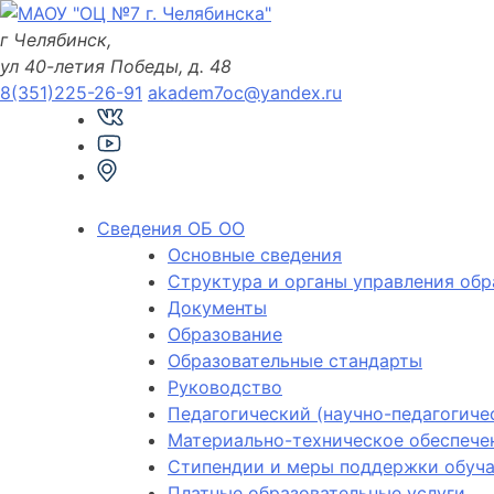
Skip
to
г Челябинск,
content
ул 40-летия Победы, д. 48
8(351)225-26-91
akadem7oc@yandex.ru
Сведения ОБ ОО
Основные сведения
Структура и органы управления обр
Документы
Образование
Образовательные стандарты
Руководство
Педагогический (научно-педагогиче
Материально-техническое обеспечен
Стипендии и меры поддержки обуч
Платные образовательные услуги