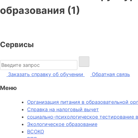
образования (1)
Сервисы
Найти:
Заказать справку об обучении
Обратная связь
Меню
Организация питания в образовательной ор
Справка на налоговый вычет
социально-психологическое тестирование в
Экологическое образование
ВСОКО