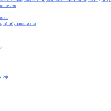
ающихся
ость
вода) обучающихся
р
н РФ