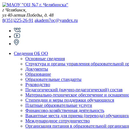
Skip
to
г Челябинск,
content
ул 40-летия Победы, д. 48
8(351)225-26-91
akadem7oc@yandex.ru
Сведения ОБ ОО
Основные сведения
Структура и органы управления образовательной о
Документы
Образование
Образовательные стандарты
Руководство
Педагогический (научно-педагогический) состав
Материально-техническое обеспечение и оснащеннос
Стипендии и меры поддержки обучающихся
Платные образовательные услуги
Финансово-хозяйственная деятельность
Вакантные места для приема (перевода) обучающих
Международное сотрудничество
Организация питания в образовательной организац