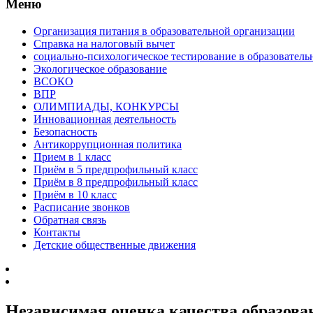
Меню
Организация питания в образовательной организации
Справка на налоговый вычет
социально-психологическое тестирование в образователь
Экологическое образование
ВСОКО
ВПР
ОЛИМПИАДЫ, КОНКУРСЫ
Инновационная деятельность
Безопасность
Антикоррупционная политика
Прием в 1 класс
Приём в 5 предпрофильный класс
Приём в 8 предпрофильный класс
Приём в 10 класс
Расписание звонков
Обратная связь
Контакты
Детские общественные движения
Независимая оценка качества образова