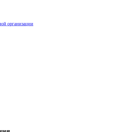
ной организации
ния