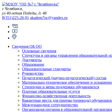
Skip
to
г Челябинск,
content
ул 40-летия Победы, д. 48
8(351)225-26-91
akadem7oc@yandex.ru
Сведения ОБ ОО
Основные сведения
Структура и органы управления образовательной о
Документы
Образование
Образовательные стандарты
Руководство
Педагогический (научно-педагогический) состав
Материально-техническое обеспечение и оснащеннос
Стипендии и меры поддержки обучающихся
Платные образовательные услуги
Финансово-хозяйственная деятельность
Вакантные места для приема (перевода) обучающих
Международное сотрудничество
Организация питания в образовательной организац