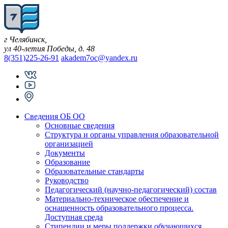
Skip
to
content
г Челябинск,
ул 40-летия Победы, д. 48
8(351)225-26-91
akadem7oc@yandex.ru
Сведения ОБ ОО
Основные сведения
Структура и органы управления образовательной
организацией
Документы
Образование
Образовательные стандарты
Руководство
Педагогический (научно-педагогический) состав
Материально-техническое обеспечение и
оснащенность образовательного процесса.
Доступная среда
Стипендии и меры поддержки обучающихся