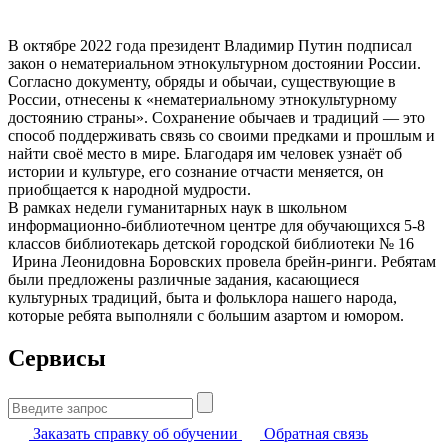
В октябре 2022 года президент Владимир Путин подписал
закон о нематериальном этнокультурном достоянии России.
Согласно документу, обряды и обычаи, существующие в
России, отнесены к «нематериальному этнокультурному
достоянию страны». Сохранение обычаев и традиций — это
способ поддерживать связь со своими предками и прошлым и
найти своё место в мире. Благодаря им человек узнаёт об
истории и культуре, его сознание отчасти меняется, он
приобщается к народной мудрости.
В рамках недели гуманитарных наук в школьном
информационно-библиотечном центре для обучающихся 5-8
классов библиотекарь детской городской библиотеки № 16
Ирина Леонидовна Боровских провела брейн-ринги. Ребятам
были предложены различные задания, касающиеся
культурных традиций, быта и фольклора нашего народа,
которые ребята выполняли с большим азартом и юмором.
Сервисы
Найти:
Заказать справку об обучении
Обратная связь