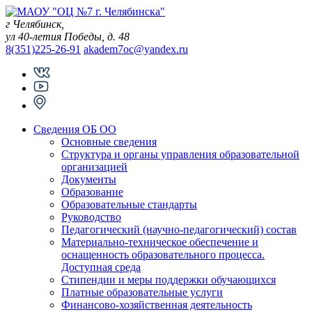
Skip
to
г Челябинск,
content
ул 40-летия Победы, д. 48
8(351)225-26-91
akadem7oc@yandex.ru
Сведения ОБ ОО
Основные сведения
Структура и органы управления образовательной
организацией
Документы
Образование
Образовательные стандарты
Руководство
Педагогический (научно-педагогический) состав
Материально-техническое обеспечение и
оснащенность образовательного процесса.
Доступная среда
Стипендии и меры поддержки обучающихся
Платные образовательные услуги
Финансово-хозяйственная деятельность