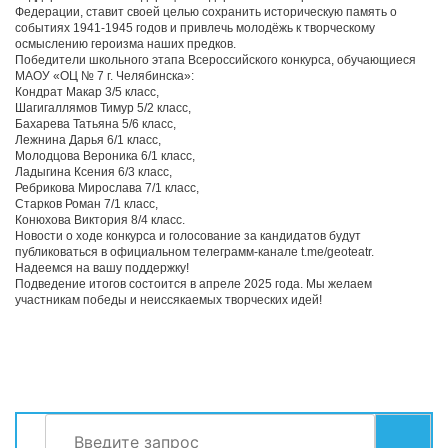
Федерации, ставит своей целью сохранить историческую память о
событиях 1941-1945 годов и привлечь молодёжь к творческому
осмыслению героизма наших предков.
Победители школьного этапа Всероссийского конкурса, обучающиеся
МАОУ «ОЦ № 7 г. Челябинска»:
Кондрат Макар 3/5 класс,
Шагигаллямов Тимур 5/2 класс,
Бахарева Татьяна 5/6 класс,
Лежнина Дарья 6/1 класс,
Молодцова Вероника 6/1 класс,
Ладыгина Ксения 6/3 класс,
Ребрикова Мирослава 7/1 класс,
Старков Роман 7/1 класс,
Конюхова Виктория 8/4 класс.
Новости о ходе конкурса и голосование за кандидатов будут
публиковаться в официальном телеграмм-канале t.me/geoteatr.
Надеемся на вашу поддержку!
Подведение итогов состоится в апреле 2025 года. Мы желаем
участникам победы и неиссякаемых творческих идей!
Найти:
СЕРВИСЫ