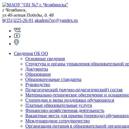
Skip
to
г Челябинск,
content
ул 40-летия Победы, д. 48
8(351)225-26-91
akadem7oc@yandex.ru
Сведения ОБ ОО
Основные сведения
Структура и органы управления образовательной о
Документы
Образование
Образовательные стандарты
Руководство
Педагогический (научно-педагогический) состав
Материально-техническое обеспечение и оснащеннос
Стипендии и меры поддержки обучающихся
Платные образовательные услуги
Финансово-хозяйственная деятельность
Вакантные места для приема (перевода) обучающих
Международное сотрудничество
Организация питания в образовательной организац