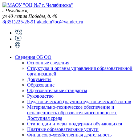
Skip
to
г Челябинск,
content
ул 40-летия Победы, д. 48
8(351)225-26-91
akadem7oc@yandex.ru
Сведения ОБ ОО
Основные сведения
Структура и органы управления образовательной
организацией
Документы
Образование
Образовательные стандарты
Руководство
Педагогический (научно-педагогический) состав
Материально-техническое обеспечение и
оснащенность образовательного процесса.
Доступная среда
Стипендии и меры поддержки обучающихся
Платные образовательные услуги
Финансово-хозяйственная деятельность