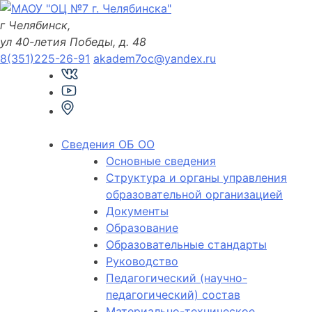
Skip
to
г Челябинск,
content
ул 40-летия Победы, д. 48
8(351)225-26-91
akadem7oc@yandex.ru
Сведения ОБ ОО
Основные сведения
Структура и органы управления
образовательной организацией
Документы
Образование
Образовательные стандарты
Руководство
Педагогический (научно-
педагогический) состав
Материально-техническое