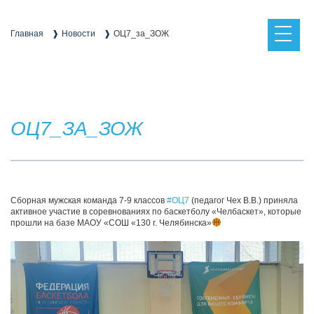
Skip
to
content
Главная
Новости
ОЦ7_за_ЗОЖ
ОЦ7_ЗА_ЗОЖ
Сборная мужская команда 7-9 классов
#ОЦ7
(педагог Чех В.В.) приняла
активное участие в соревнованиях по баскетболу «Челбаскет», которые
прошли на базе МАОУ «СОШ «130 г. Челябинска»