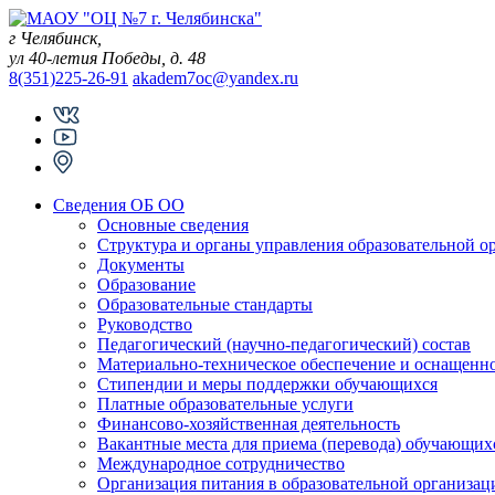
Skip
to
г Челябинск,
content
ул 40-летия Победы, д. 48
8(351)225-26-91
akadem7oc@yandex.ru
Сведения ОБ ОО
Основные сведения
Структура и органы управления образовательной о
Документы
Образование
Образовательные стандарты
Руководство
Педагогический (научно-педагогический) состав
Материально-техническое обеспечение и оснащеннос
Стипендии и меры поддержки обучающихся
Платные образовательные услуги
Финансово-хозяйственная деятельность
Вакантные места для приема (перевода) обучающих
Международное сотрудничество
Организация питания в образовательной организац