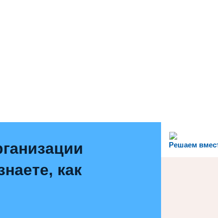
рганизации
Решаем вмес
наете, как