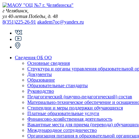
Skip
to
г Челябинск,
content
ул 40-летия Победы, д. 48
8(351)225-26-91
akadem7oc@yandex.ru
Сведения ОБ ОО
Основные сведения
Структура и органы управления образовательной о
Документы
Образование
Образовательные стандарты
Руководство
Педагогический (научно-педагогический) состав
Материально-техническое обеспечение и оснащеннос
Стипендии и меры поддержки обучающихся
Платные образовательные услуги
Финансово-хозяйственная деятельность
Вакантные места для приема (перевода) обучающих
Международное сотрудничество
Организация питания в образовательной организац