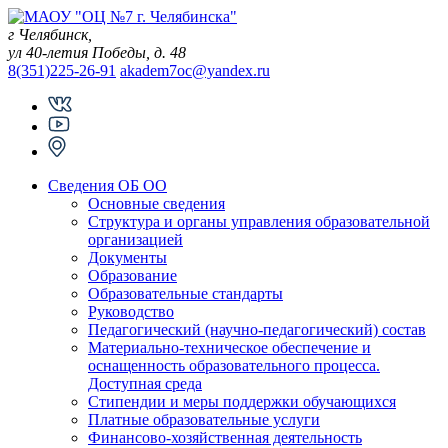
Skip
to
г Челябинск,
content
ул 40-летия Победы, д. 48
8(351)225-26-91
akadem7oc@yandex.ru
Сведения ОБ ОО
Основные сведения
Структура и органы управления образовательной
организацией
Документы
Образование
Образовательные стандарты
Руководство
Педагогический (научно-педагогический) состав
Материально-техническое обеспечение и
оснащенность образовательного процесса.
Доступная среда
Стипендии и меры поддержки обучающихся
Платные образовательные услуги
Финансово-хозяйственная деятельность