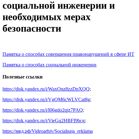
социальной инженерии и
необходимых мерах
безопасности
Памятка о способах совершения правонарушений в сфере ИТ
Памятка о способах социальной инженерии
Полезные ссылки
https://disk.yandex.ru/i/WaxOnz8zzDpXQQ
;
https://disk.yandex.ru/i/VgQM6cWLVCat8g
;
https://disk.yandex.ru/i/I06gdo2qjz7PAQ
;
https://disk.yandex.ru/i/VieGq2HBFI9bcg
;
https://мвд.рф/Videoarhiv/Socialnaja_reklama