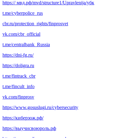
https:// мвд.рф/mvd/structure1/Upravlenija/убк
t.me/cyberpolice_rus
cbr.ru/protection_rights/finprosvet
vk.com/cbr_official
t.me/centralbank_Russia
https://dni-fg.ru/
https://doligra.ru
t.me/fintrack_cbr
t.me/fincult_info
vk.com/finprosv
https://www.gosuslugi.ru/cybersecurity
https://киберзож.рф/
https://выучисвоюроль.рф