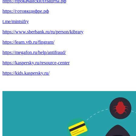
https://прокачайскиллзащты.рф
https://готовкцифре.рф
t.me/mintsifry
https://www.sberbank.ru/ru/person/kibrary
https://learn.vtb.ru/fingram/
https://megafon.ru/help/antifraud/
https://kaspersky.ru/resource-center
https://kids.kaspersky.ru/