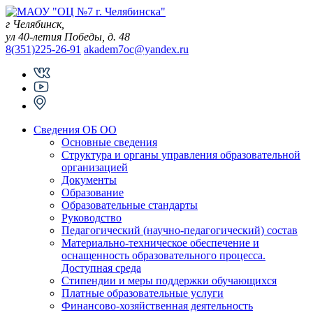
Skip
to
г Челябинск,
content
ул 40-летия Победы, д. 48
8(351)225-26-91
akadem7oc@yandex.ru
Сведения ОБ ОО
Основные сведения
Структура и органы управления образовательной
организацией
Документы
Образование
Образовательные стандарты
Руководство
Педагогический (научно-педагогический) состав
Материально-техническое обеспечение и
оснащенность образовательного процесса.
Доступная среда
Стипендии и меры поддержки обучающихся
Платные образовательные услуги
Финансово-хозяйственная деятельность