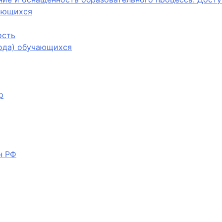
ающихся
ость
вода) обучающихся
р
н РФ