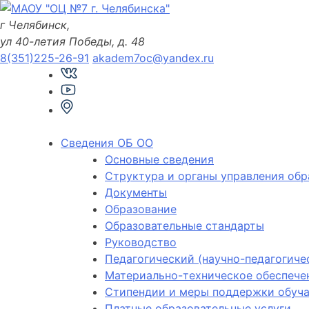
Skip
to
г Челябинск,
content
ул 40-летия Победы, д. 48
8(351)225-26-91
akadem7oc@yandex.ru
Сведения ОБ ОО
Основные сведения
Структура и органы управления обр
Документы
Образование
Образовательные стандарты
Руководство
Педагогический (научно-педагогиче
Материально-техническое обеспечен
Стипендии и меры поддержки обуч
Платные образовательные услуги