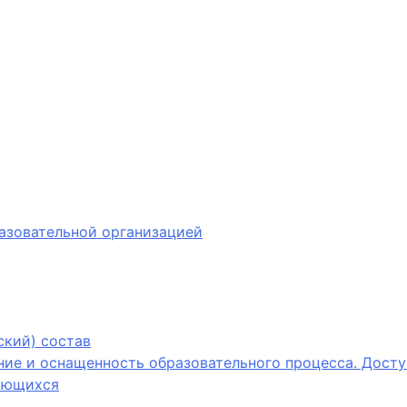
азовательной организацией
ский) состав
ие и оснащенность образовательного процесса. Досту
ающихся