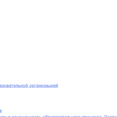
азовательной организацией
в
ие и оснащенность образовательного процесса. Досту