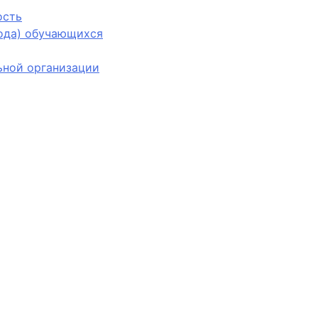
ость
вода) обучающихся
ьной организации