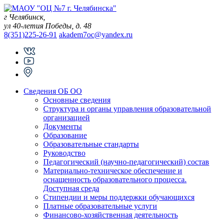
Skip
to
г Челябинск,
content
ул 40-летия Победы, д. 48
8(351)225-26-91
akadem7oc@yandex.ru
Сведения ОБ ОО
Основные сведения
Структура и органы управления образовательной
организацией
Документы
Образование
Образовательные стандарты
Руководство
Педагогический (научно-педагогический) состав
Материально-техническое обеспечение и
оснащенность образовательного процесса.
Доступная среда
Стипендии и меры поддержки обучающихся
Платные образовательные услуги
Финансово-хозяйственная деятельность