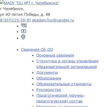
Skip
to
г Челябинск,
content
ул 40-летия Победы, д. 48
8(351)225-26-91
akadem7oc@yandex.ru
Сведения ОБ ОО
Основные сведения
Структура и органы управления
образовательной организацией
Документы
Образование
Образовательные стандарты
Руководство
Педагогический (научно-
педагогический) состав
Материально-техническое