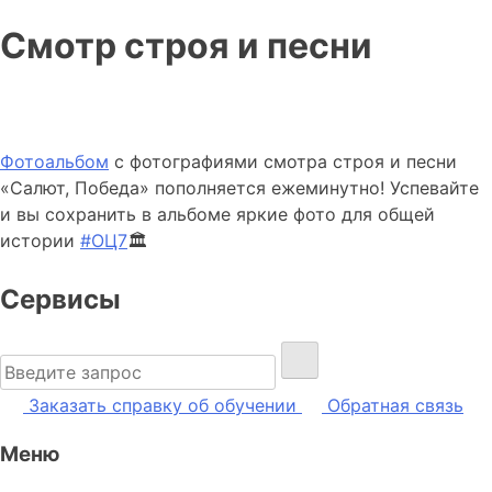
Смотр строя и песни
Фотоальбом
с фотографиями смотра строя и песни
«Салют, Победа» пополняется ежеминутно! Успевайте
и вы сохранить в альбоме яркие фото для общей
истории
#ОЦ7
🏛
Сервисы
Найти:
Заказать справку об обучении
Обратная связь
Меню