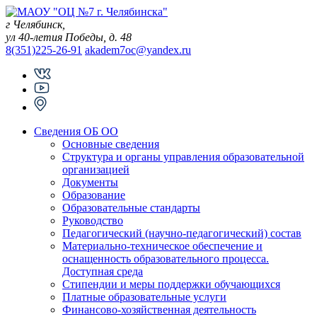
Skip
to
г Челябинск,
content
ул 40-летия Победы, д. 48
8(351)225-26-91
akadem7oc@yandex.ru
Сведения ОБ ОО
Основные сведения
Структура и органы управления образовательной
организацией
Документы
Образование
Образовательные стандарты
Руководство
Педагогический (научно-педагогический) состав
Материально-техническое обеспечение и
оснащенность образовательного процесса.
Доступная среда
Стипендии и меры поддержки обучающихся
Платные образовательные услуги
Финансово-хозяйственная деятельность