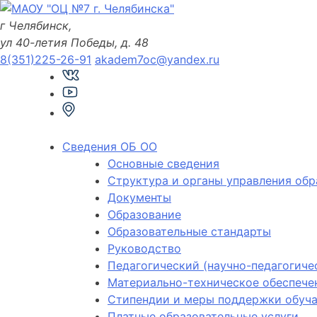
Skip
to
г Челябинск,
content
ул 40-летия Победы, д. 48
8(351)225-26-91
akadem7oc@yandex.ru
Сведения ОБ ОО
Основные сведения
Структура и органы управления обр
Документы
Образование
Образовательные стандарты
Руководство
Педагогический (научно-педагогиче
Материально-техническое обеспечен
Стипендии и меры поддержки обуч
Платные образовательные услуги