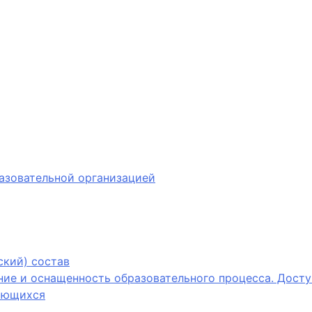
азовательной организацией
ский) состав
ие и оснащенность образовательного процесса. Досту
ающихся