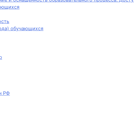
ающихся
ость
вода) обучающихся
р
н РФ