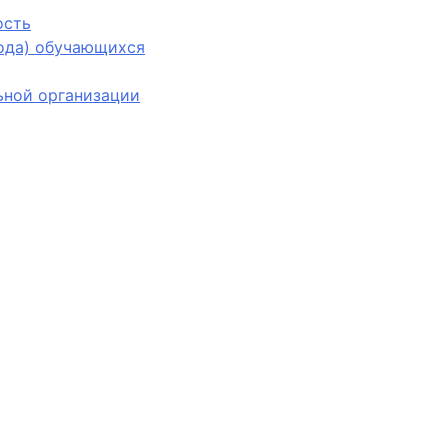
ость
вода) обучающихся
ьной организации