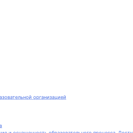
азовательной организацией
в
ие и оснащенность образовательного процесса. Досту