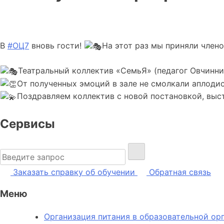
В
#ОЦ7
вновь гости!
На этот раз мы приняли член
Театральный коллектив «СемьЯ» (педагог Овчинни
От полученных эмоций в зале не смолкали аплоди
Поздравляем коллектив с новой постановкой, выс
Сервисы
Найти:
Заказать справку об обучении
Обратная связь
Меню
Организация питания в образовательной ор