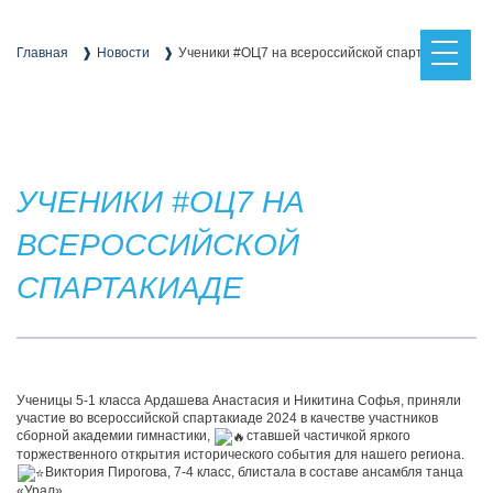
Skip
to
content
Главная
Новости
Ученики #ОЦ7 на всероссийской спартакиаде
УЧЕНИКИ #ОЦ7 НА
ВСЕРОССИЙСКОЙ
СПАРТАКИАДЕ
Ученицы 5-1 класса Ардашева Анастасия и Никитина Софья, приняли
участие во всероссийской спартакиаде 2024 в качестве участников
сборной академии гимнастики,
ставшей частичкой яркого
торжественного открытия исторического события для нашего региона.
Виктория Пирогова, 7-4 класс, блистала в составе ансамбля танца
«Урал».