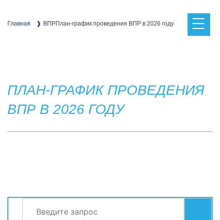
Skip
to
content
Главная
ВПР
План-график проведения ВПР в 2026 году
ПЛАН-ГРАФИК ПРОВЕДЕНИЯ
ВПР В 2026 ГОДУ
Найти:
СЕРВИСЫ