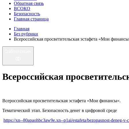
Обратная связь
ВСОКО
Безопасность
Главная страница
Главная
Без рубрики
Всероссийская просветительская эстафета «Мои финансы
Слабовидящим
Всероссийская просветительс
Всероссийская просветительская эстафета «Мои финансы».
Тематический этап. Безопасность денег в цифровой среде
https://xn--80apaohbc3aw9e.xn--p1ai/estafeta/bezopasnost-deneg-v-