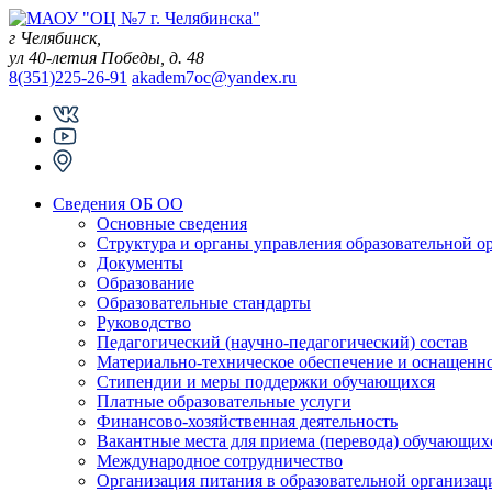
Skip
to
г Челябинск,
content
ул 40-летия Победы, д. 48
8(351)225-26-91
akadem7oc@yandex.ru
Сведения ОБ ОО
Основные сведения
Структура и органы управления образовательной о
Документы
Образование
Образовательные стандарты
Руководство
Педагогический (научно-педагогический) состав
Материально-техническое обеспечение и оснащеннос
Стипендии и меры поддержки обучающихся
Платные образовательные услуги
Финансово-хозяйственная деятельность
Вакантные места для приема (перевода) обучающих
Международное сотрудничество
Организация питания в образовательной организац