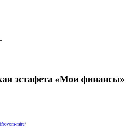
»
кая эстафета «Мои финансы»
cifrovom-mire/