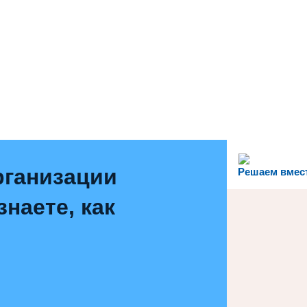
рганизации
Решаем вмес
наете, как