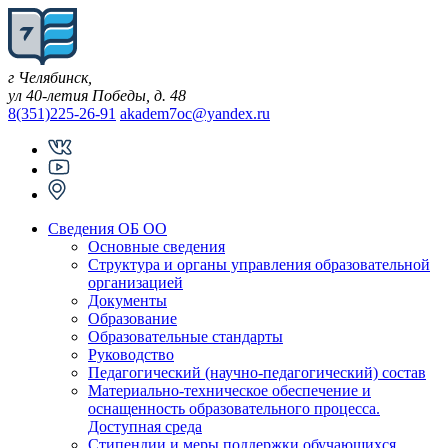
Skip
to
content
г Челябинск,
ул 40-летия Победы, д. 48
8(351)225-26-91
akadem7oc@yandex.ru
Сведения ОБ ОО
Основные сведения
Структура и органы управления образовательной
организацией
Документы
Образование
Образовательные стандарты
Руководство
Педагогический (научно-педагогический) состав
Материально-техническое обеспечение и
оснащенность образовательного процесса.
Доступная среда
Стипендии и меры поддержки обучающихся